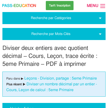
PASS
-EDU
CA
TION
MENU
Tarif / Inscription
Recherche par Catégories
Recherche par Mots-Clés
Diviser deux entiers avec quotient
décimal – Cours, Leçon, trace écrite :
5eme Primaire – PDF à imprimer
Leçons - Division, partage : 5eme Primaire
Paru dans ▶
Diviser un nombre décimal par un entier -
Plus récent ▶
Cours, Leçon de calcul : 5eme Primaire