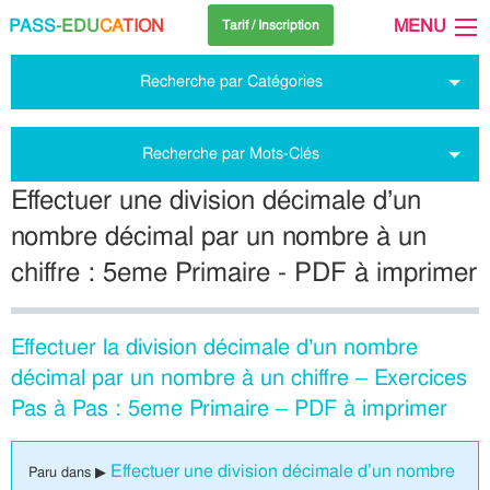
PASS
-EDU
CA
TION
MENU
Tarif / Inscription
Recherche par Catégories
Recherche par Mots-Clés
Effectuer une division décimale d’un
nombre décimal par un nombre à un
chiffre : 5eme Primaire - PDF à imprimer
Effectuer la division décimale d’un nombre
décimal par un nombre à un chiffre – Exercices
Pas à Pas : 5eme Primaire – PDF à imprimer
Effectuer une division décimale d’un nombre
Paru dans ▶