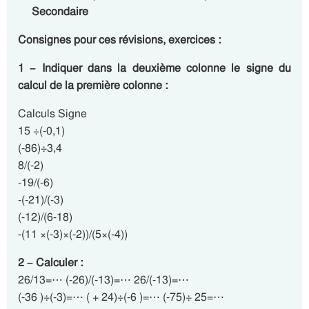
Secondaire
Consignes pour ces révisions, exercices :
1 – Indiquer dans la deuxième colonne le signe du
calcul de la première colonne :
Calculs Signe
15 ÷(-0,1)
(-86)÷3,4
8/(-2)
-19/(-6)
-(-21)/(-3)
(-12)/(6-18)
-(11 ×(-3)×(-2))/(5×(-4))
2 – Calculer :
26/13=⋯ (-26)/(-13)=⋯ 26/(-13)=⋯
(-36 )÷(-3)=⋯ ( + 24)÷(-6 )=⋯ (-75)÷ 25=⋯