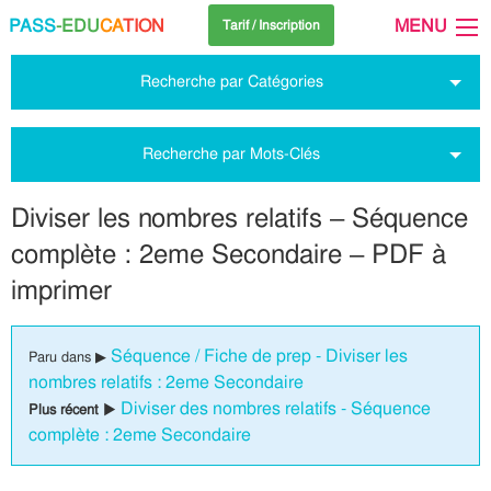
PASS
-EDU
CA
TION
MENU
Tarif / Inscription
Recherche par Catégories
Recherche par Mots-Clés
Diviser les nombres relatifs – Séquence
complète : 2eme Secondaire – PDF à
imprimer
Séquence / Fiche de prep - Diviser les
Paru dans ▶
nombres relatifs : 2eme Secondaire
Diviser des nombres relatifs - Séquence
Plus récent ▶
complète : 2eme Secondaire