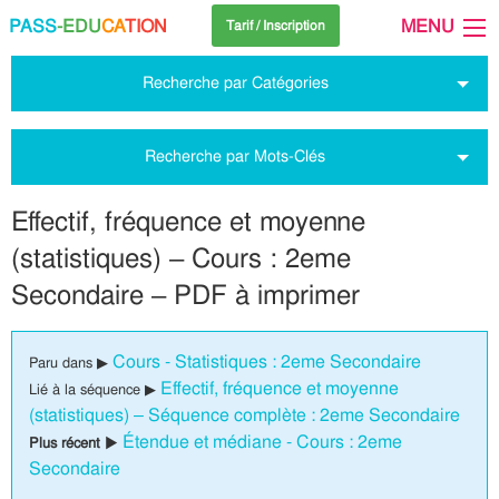
PASS
-EDU
CA
TION
MENU
Tarif / Inscription
Recherche par Catégories
Recherche par Mots-Clés
Effectif, fréquence et moyenne
(statistiques) – Cours : 2eme
Secondaire – PDF à imprimer
Cours - Statistiques : 2eme Secondaire
Paru dans ▶
Effectif, fréquence et moyenne
Lié à la séquence ▶
(statistiques) – Séquence complète : 2eme Secondaire
Étendue et médiane - Cours : 2eme
Plus récent ▶
Secondaire