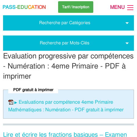
PASS
-EDU
CA
TION
MENU
Tarif / Inscription
Recherche par Catégories
Recherche par Mots-Clés
Evaluation progressive par compétences
- Numération : 4eme Primaire - PDF à
imprimer
PDF gratuit à imprimer
Evaluations par compétence 4eme Primaire
Mathématiques : Numération - PDF gratuit à imprimer
Lire et écrire les fractions basiques – Examen