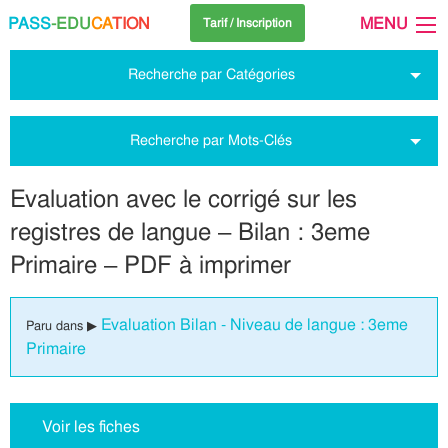
PASS
-EDU
CA
TION
MENU
Tarif / Inscription
Recherche par Catégories
Recherche par Mots-Clés
Evaluation avec le corrigé sur les
registres de langue – Bilan : 3eme
Primaire – PDF à imprimer
Evaluation Bilan - Niveau de langue : 3eme
Paru dans ▶
Primaire
Voir les fiches