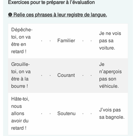
Exercices pour te préparer à l’évaluation
❶
Relie ces phrases à leur registre de langue.
Dépêche-
Je ne vois
toi, on va
·
·
Familier
·
·
pas sa
être en
voiture.
retard !
Grouille-
Je
toi, on va
n’aperçois
·
·
Courant
·
·
être à la
pas son
bourre !
véhicule.
Hâte-toi,
nous
J’vois pas
allons
·
·
Soutenu
·
·
sa bagnole.
avoir du
retard !