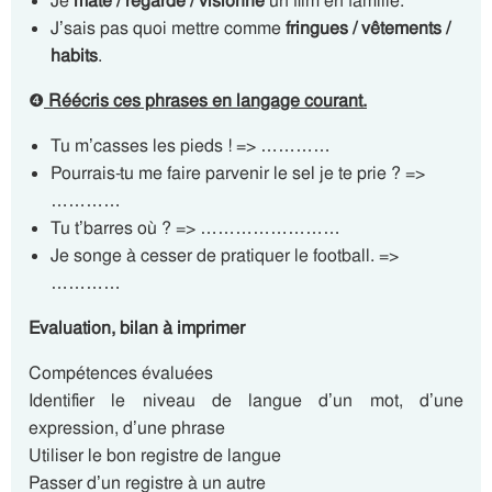
Je
mate / regarde / visionne
un film en famille.
J’sais pas quoi mettre comme
fringues / vêtements /
habits
.
❹
Réécris ces phrases en langage courant.
Tu m’casses les pieds ! => …………
Pourrais-tu me faire parvenir le sel je te prie ? =>
…………
Tu t’barres où ? => ……………………
Je songe à cesser de pratiquer le football. =>
…………
Evaluation, bilan à imprimer
Compétences évaluées
Identifier le niveau de langue d’un mot, d’une
expression, d’une phrase
Utiliser le bon registre de langue
Passer d’un registre à un autre