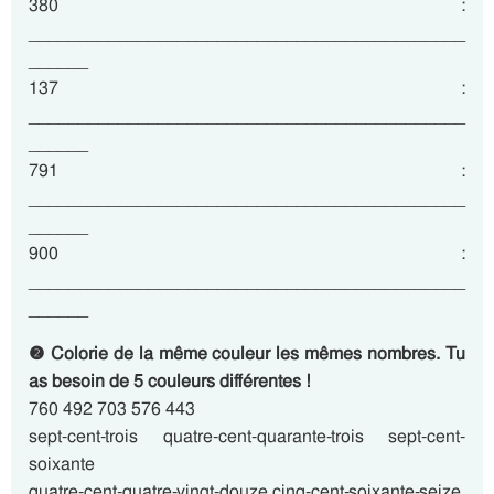
380 :
____________________________________________
______
137 :
____________________________________________
______
791 :
____________________________________________
______
900 :
____________________________________________
______
❷ Colorie de la même couleur les mêmes nombres. Tu
as besoin de 5 couleurs différentes !
760 492 703 576 443
sept-cent-trois quatre-cent-quarante-trois sept-cent-
soixante
quatre-cent-quatre-vingt-douze cinq-cent-soixante-seize