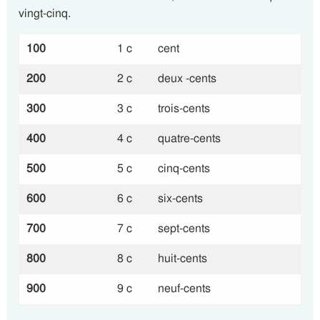
vingt-cinq.
100
1 c
cent
200
2 c
deux -cents
300
3 c
trois-cents
400
4 c
quatre-cents
500
5 c
cinq-cents
600
6 c
six-cents
700
7 c
sept-cents
800
8 c
huit-cents
900
9 c
neuf-cents