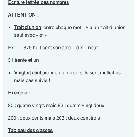
Ecriture lettrée des nombres
ATTENTION :
Trait d’union
: entre chaque mot il y a un trait d’union
sauf avec « et » !
Ex : 879 huit-cent-soixante
–
dix
–
neuf
31 trente
et
un
Vingt et cent
prennent un « s » s’ils sont multipliés
mais pas suivis !
Exemple :
80 : quatre-vingts mais 82 : quatre-vingt deux
200 : deux cents mais 203 : deux-cent-trois
Tableau des classes