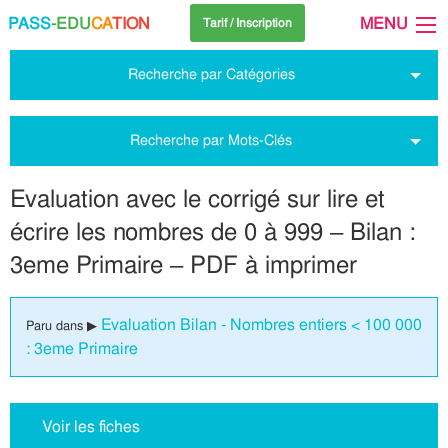
PASS
-EDU
CA
TION
MENU
Tarif / Inscription
Recherche par Catégories
Recherche par Mots-Clés
Evaluation avec le corrigé sur lire et
écrire les nombres de 0 à 999 – Bilan :
3eme Primaire – PDF à imprimer
Evaluation Bilan - Nombres entiers < 100 000
Paru dans ▶
: 3eme Primaire
Voir les fiches