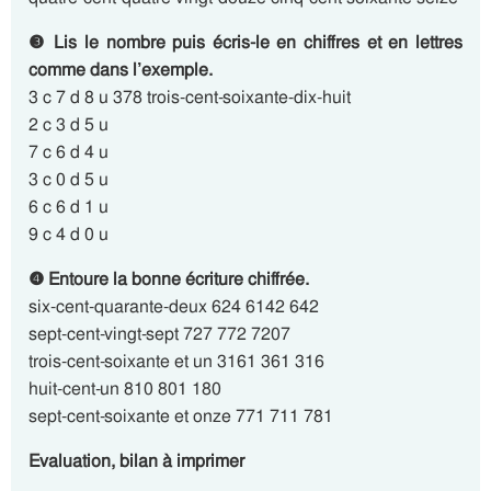
❸ Lis le nombre puis écris-le en chiffres et en lettres
comme dans l’exemple.
3 c 7 d 8 u 378 trois-cent-soixante-dix-huit
2 c 3 d 5 u
7 c 6 d 4 u
3 c 0 d 5 u
6 c 6 d 1 u
9 c 4 d 0 u
❹ Entoure la bonne écriture chiffrée.
six-cent-quarante-deux 624 6142 642
sept-cent-vingt-sept 727 772 7207
trois-cent-soixante et un 3161 361 316
huit-cent-un 810 801 180
sept-cent-soixante et onze 771 711 781
Evaluation, bilan à imprimer