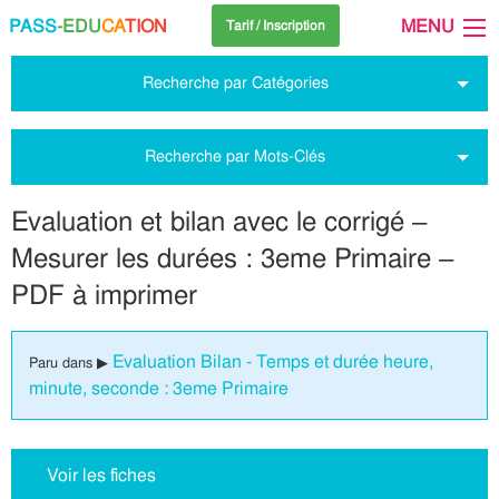
PASS
-EDU
CA
TION
MENU
Tarif / Inscription
Recherche par Catégories
Recherche par Mots-Clés
Evaluation et bilan avec le corrigé –
Mesurer les durées : 3eme Primaire –
PDF à imprimer
Evaluation Bilan - Temps et durée heure,
Paru dans ▶
minute, seconde : 3eme Primaire
Voir les fiches