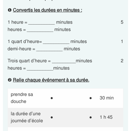
❶
Convertis les durées en minutes :
1 heure = __________ minutes 5
heures = __________ minutes
1 quart d’heure= __________ minutes 1
demi-heure = __________ minutes
Trois quart d’heure = _________minutes 2
heures = __________minutes
❷
Relie chaque événement à sa durée.
prendre sa
●
●
30 min
douche
la durée d’une
●
●
1 h 45
journée d’école