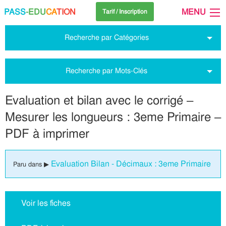
PASS
-EDU
CA
TION
MENU
Tarif / Inscription
Recherche par Catégories
Recherche par Mots-Clés
Evaluation et bilan avec le corrigé –
Mesurer les longueurs : 3eme Primaire –
PDF à imprimer
Evaluation Bilan - Décimaux : 3eme Primaire
Paru dans ▶
Voir les fiches