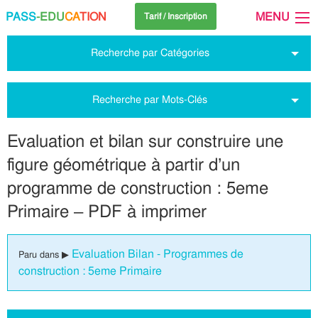
PASS
-EDU
CA
TION
MENU
Tarif / Inscription
Recherche par Catégories
Recherche par Mots-Clés
Evaluation et bilan sur construire une
figure géométrique à partir d’un
programme de construction : 5eme
Primaire – PDF à imprimer
Evaluation Bilan - Programmes de
Paru dans ▶
construction : 5eme Primaire