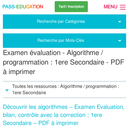
PASS
-EDU
CA
TION
MENU
Tarif / Inscription
Recherche par Catégories
Recherche par Mots-Clés
Examen évaluation - Algorithme /
programmation : 1ere Secondaire - PDF
à imprimer
Toutes les ressources : Algorithme / programmation :
1ere Secondaire
Découvrir les algorithmes – Examen Evaluation,
bilan, contrôle avec la correction : 1ere
Secondaire – PDF à imprimer