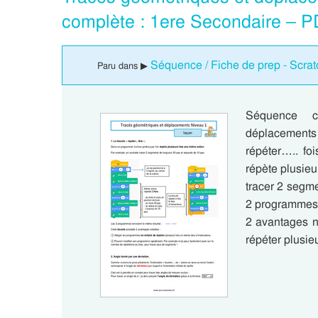
complète : 1ere Secondaire – P
Séquence / Fiche de prep - Scrat
Paru dans ▶
Séquence c
déplacements
répéter….. fo
répète plusie
tracer 2 segm
2 programmes 
2 avantages n
répéter plusie