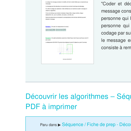
“Coder et dé
message consist
personne qui 
personne qui 
codage par su
le message en
consiste à r
Découvrir les algorithmes – Sé
PDF à imprimer
Séquence / Fiche de prep - Décou
Paru dans ▶