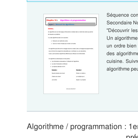
Séquence comp
Secondaire No
“Découvrir les
Un algorithme 
un ordre bien
des algorithm
cuisine. Sui
algorithme peu
Algorithme / programmation : 1
pré