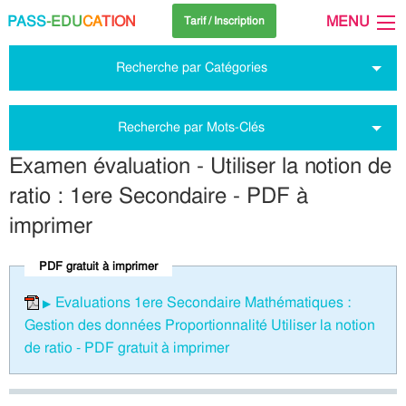
PASS
-EDU
CA
TION
MENU
Tarif / Inscription
Recherche par Catégories
Recherche par Mots-Clés
Examen évaluation - Utiliser la notion de
ratio : 1ere Secondaire - PDF à
imprimer
PDF gratuit à imprimer
Evaluations 1ere Secondaire Mathématiques :
Gestion des données Proportionnalité Utiliser la notion
de ratio - PDF gratuit à imprimer