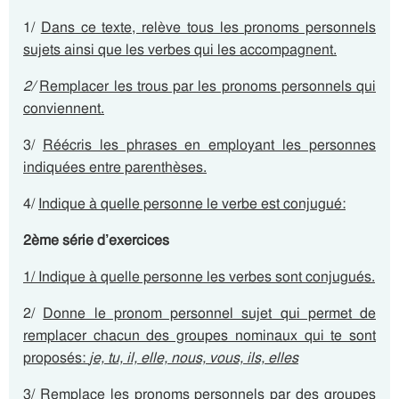
1/
Dans ce texte, relève tous les pronoms personnels
sujets ainsi que les verbes qui les accompagnent.
2/
Remplacer les trous par les pronoms personnels qui
conviennent.
3/
Réécris les phrases en employant les personnes
indiquées entre parenthèses.
4/
Indique à quelle personne le verbe est conjugué:
2ème série d’exercices
1/ Indique à quelle personne les verbes sont conjugués.
2/
Donne le pronom personnel sujet qui permet de
remplacer chacun des groupes nominaux qui te sont
proposés:
je, tu, il, elle, nous, vous, ils, elles
3/
Remplace les pronoms personnels par des groupes