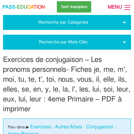
PASS
-EDU
CA
TION
MENU
Tarif / Inscription
Recherche par Catégories
Recherche par Mots-Clés
Exercices de conjugaison – Les
pronoms personnels- Fiches je, me, m’,
moi, tu, te, t’, toi, nous, vous, il, elle, ils,
elles, se, en, y, le, la, l’, les, lui, soi, leur,
eux, lui, leur : 4eme Primaire – PDF à
imprimer
Exercices - Autres fiches - Conjugaison :
Paru dans ▶
4eme Primaire