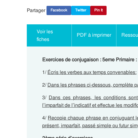
Partager
Facebook
Twitter
Pin It
Voir les
PDF à imprimer
Ressour
fiches
Exercices de conjugaison : 5eme Primaire 
1/
Écris les verbes aux temps convenables:
2/
Dans les phrases ci-dessous, complète par
3/
Dans ces phrases, les conditions sont 
l’imparfait de l’indicatif et effectue les modi
4/
Recopie chaque phrase en conjuguant le
présent, imparfait, passé simple ou futur simp