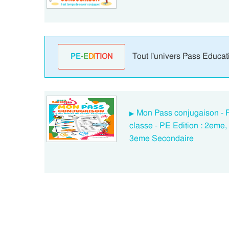
Tout l'univers Pass Educat
PE
-E
DI
TION
Mon Pass conjugaison - F
classe - PE Edition : 2eme
3eme Secondaire