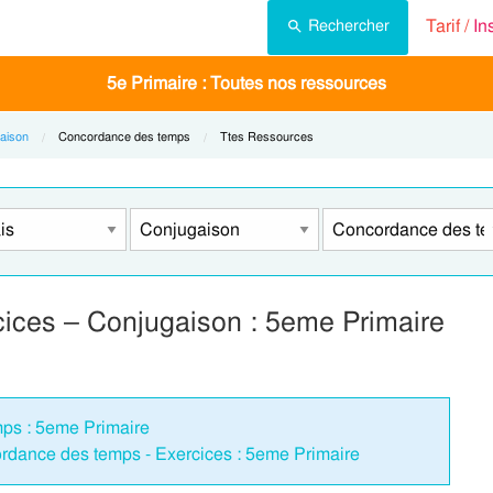
Tarif /
In
Rechercher
5e Primaire : Toutes nos ressources
aison
Current:
Concordance des temps
Current:
Ttes Ressources
ices – Conjugaison : 5eme Primaire
ps : 5eme Primaire
ordance des temps - Exercices : 5eme Primaire