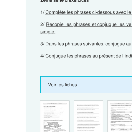
2ème série d’exercices
1/
Complète les phrases ci-dessous avec le 
2/
Recopie les phrases et conjugue les verbe
simple:
3/ Dans les phrases suivantes, conjugue au 
4/
Conjugue les phrases au présent de l’indic
Voir les fiches