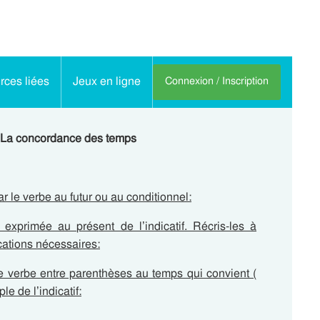
ces liées
Jeux en ligne
Connexion / Inscription
: La concordance des temps
 le verbe au futur ou au conditionnel:
exprimée au présent de l’indicatif. Récris-les à
fications nécessaires:
 verbe entre parenthèses au temps qui convient (
le de l’indicatif: