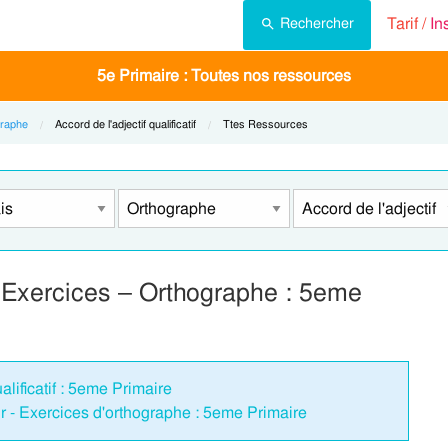
Tarif /
In
Rechercher
5e Primaire : Toutes nos ressources
raphe
Current:
Accord de l'adjectif qualificatif
Current:
Ttes Ressources
f – Exercices – Orthographe : 5eme
alificatif : 5eme Primaire
ur - Exercices d'orthographe : 5eme Primaire