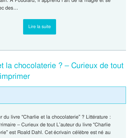
ain. À Poudlard, il apprend l’art de la magie et se
avec des…
Lire la suite
et la chocolaterie ? – Curieux de tout
 imprimer
r du livre “Charlie et la chocolaterie” ? Littérature :
maire – Curieux de tout L’auteur du livre “Charlie
erie” est Roald Dahl. Cet écrivain célèbre est né au