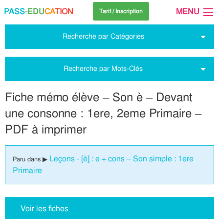
PASS
-EDU
CA
TION
MENU
Tarif / Inscription
Recherche par Catégories
Recherche par Mots-Clés
Fiche mémo élève – Son è – Devant
une consonne : 1ere, 2eme Primaire –
PDF à imprimer
Leçons - [è] : e + cons – Son simple : 1ere
Paru dans ▶
Primaire
Voir les fiches