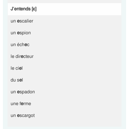
J’entends [ɛ]
un
e
scalier
un
e
spion
un éch
e
c
le dir
e
cteur
le ci
e
l
du s
e
l
un
e
spadon
une f
e
rme
un
e
scargot