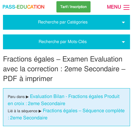
PASS
-EDU
CA
TION
MENU
Tarif / Inscription
Recherche par Catégories
Recherche par Mots-Clés
Fractions égales – Examen Evaluation
avec la correction : 2eme Secondaire –
PDF à imprimer
Evaluation Bilan - Fractions égales Produit
Paru dans ▶
en croix : 2eme Secondaire
Fractions égales – Séquence complète
Lié à la séquence ▶
: 2eme Secondaire