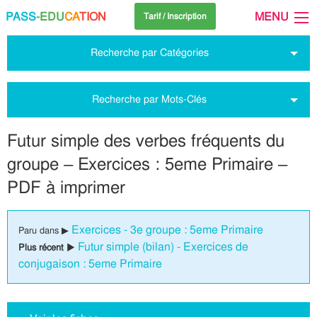
PASS
-EDU
CA
TION
MENU
Tarif / Inscription
Recherche par Catégories
Recherche par Mots-Clés
Futur simple des verbes fréquents du
groupe – Exercices : 5eme Primaire –
PDF à imprimer
Exercices - 3e groupe : 5eme Primaire
Paru dans ▶
Futur simple (bilan) - Exercices de
Plus récent ▶
conjugaison : 5eme Primaire