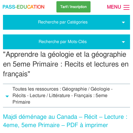
PASS
-EDU
CA
TION
MENU
Tarif / Inscription
Recherche par Catégories
Recherche par Mots-Clés
"Apprendre la géologie et la géographie
en 5eme Primaire : Recits et lectures en
français"
Toutes les ressources : Géographie / Géologie -
Récits - Lecture / Littérature - Français : 5eme
Primaire
Majdi déménage au Canada – Récit – Lecture :
4eme, 5eme Primaire – PDF à imprimer