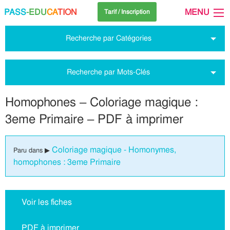
PASS
-EDU
CA
TION
MENU
Tarif / Inscription
Recherche par Catégories
Recherche par Mots-Clés
Homophones – Coloriage magique :
3eme Primaire – PDF à imprimer
Coloriage magique - Homonymes,
Paru dans ▶
homophones : 3eme Primaire
Voir les fiches
PDF à imprimer