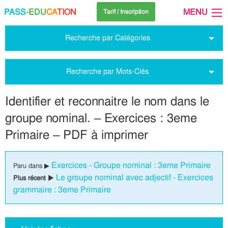
PASS
-EDU
CA
TION
MENU
Tarif / Inscription
Recherche par Catégories
Recherche par Mots-Clés
Identifier et reconnaitre le nom dans le
groupe nominal. – Exercices : 3eme
Primaire – PDF à imprimer
Exercices - Groupe nominal : 3eme Primaire
Paru dans ▶
Le groupe nominal avec adjectif - Exercices
Plus récent ▶
grammaire : 3eme Primaire