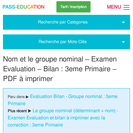
PASS
-EDU
CA
TION
MENU
Tarif / Inscription
Recherche par Catégories
Recherche par Mots-Clés
Nom et le groupe nominal – Examen
Evaluation – Bilan : 3eme Primaire –
PDF à imprimer
Evaluation Bilan - Groupe nominal : 3eme
Paru dans ▶
Primaire
Le groupe nominal (déterminant + nom) -
Plus récent ▶
Examen Evaluation et bilan à imprimer avec la
correction : 3eme Primaire