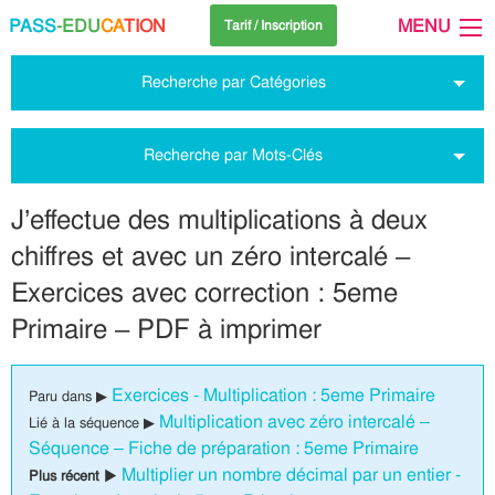
PASS
-EDU
CA
TION
MENU
Tarif / Inscription
Recherche par Catégories
Recherche par Mots-Clés
J’effectue des multiplications à deux
chiffres et avec un zéro intercalé –
Exercices avec correction : 5eme
Primaire – PDF à imprimer
Exercices - Multiplication : 5eme Primaire
Paru dans ▶
Multiplication avec zéro intercalé –
Lié à la séquence ▶
Séquence – Fiche de préparation : 5eme Primaire
Multiplier un nombre décimal par un entier -
Plus récent ▶