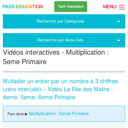
PASS
-EDU
CA
TION
MENU
Tarif / Inscription
Recherche par Catégories
Recherche par Mots-Clés
Vidéos interactives - Multiplication :
5eme Primaire
Multiplier un entier par un nombre à 3 chiffres
(zéro intercalé) – Vidéo La Fée des Maths :
4eme, 5eme, 6eme Primaire
Multiplication : 5eme Primaire
Paru dans ▶