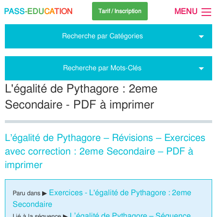
PASS
-EDU
CA
TION
MENU
Tarif / Inscription
Recherche par Catégories
Recherche par Mots-Clés
L'égalité de Pythagore : 2eme
Secondaire - PDF à imprimer
L’égalité de Pythagore – Révisions – Exercices
avec correction : 2eme Secondaire – PDF à
imprimer
Exercices - L'égalité de Pythagore : 2eme
Paru dans ▶
Secondaire
L’égalité de Pythagore – Séquence
Lié à la séquence ▶