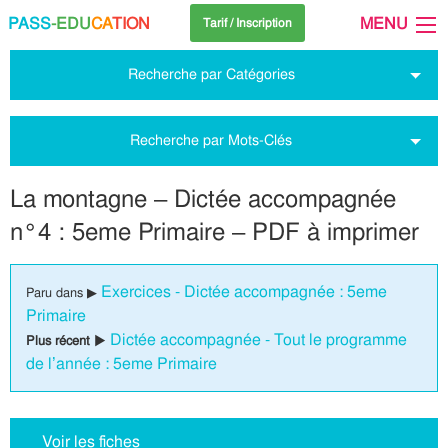
PASS
-EDU
CA
TION
MENU
Tarif / Inscription
Recherche par Catégories
Recherche par Mots-Clés
La montagne – Dictée accompagnée
n°4 : 5eme Primaire – PDF à imprimer
Exercices - Dictée accompagnée : 5eme
Paru dans ▶
Primaire
Dictée accompagnée - Tout le programme
Plus récent ▶
de l’année : 5eme Primaire
Voir les fiches