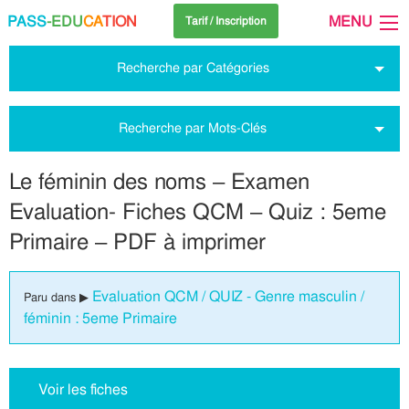
PASS
-EDU
CA
TION
MENU
Tarif / Inscription
Recherche par Catégories
Recherche par Mots-Clés
Le féminin des noms – Examen
Evaluation- Fiches QCM – Quiz : 5eme
Primaire – PDF à imprimer
Evaluation QCM / QUIZ - Genre masculin /
Paru dans ▶
féminin : 5eme Primaire
Voir les fiches