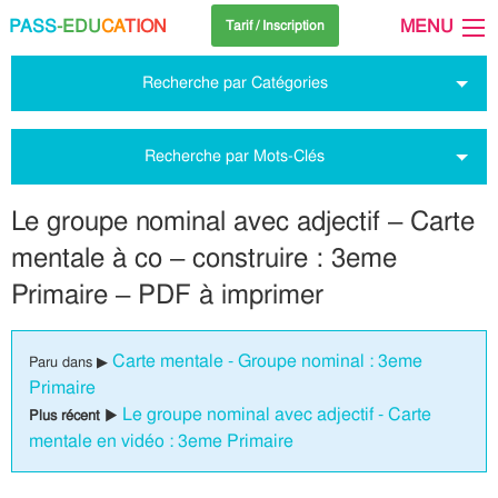
PASS
-EDU
CA
TION
MENU
Tarif / Inscription
Recherche par Catégories
Recherche par Mots-Clés
Le groupe nominal avec adjectif – Carte
mentale à co – construire : 3eme
Primaire – PDF à imprimer
Carte mentale - Groupe nominal : 3eme
Paru dans ▶
Primaire
Le groupe nominal avec adjectif - Carte
Plus récent ▶
mentale en vidéo : 3eme Primaire