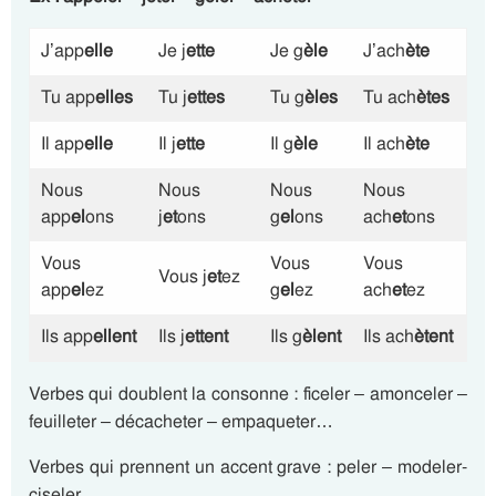
J’app
elle
Je j
ette
Je g
èle
J’ach
ète
Tu app
elles
Tu j
ettes
Tu g
èles
Tu ach
ètes
Il app
elle
Il j
ette
Il g
èle
Il ach
ète
Nous
Nous
Nous
Nous
app
el
ons
j
et
ons
g
el
ons
ach
et
ons
Vous
Vous
Vous
Vous j
et
ez
app
el
ez
g
el
ez
ach
et
ez
Ils app
ellent
Ils j
ettent
Ils g
èlent
Ils ach
ètent
Verbes qui doublent la consonne : ficeler – amonceler –
feuilleter – décacheter – empaqueter…
Verbes qui prennent un accent grave : peler – modeler-
ciseler…