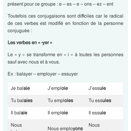
présent pour ce groupe : e – es – e – ons – ez – ent
Toutefois ces conjugaisons sont difficiles car le radical
de ces verbes est modifié en fonction de la personne
conjuguée :
Les verbes en « -yer »
Le « y » se transforme en « i » à toutes les personnes
sauf avec nous et à vous.
Ex : balayer – employer – essuyer
Je bal
aie
J’empl
oie
J’ess
uie
Tu bal
aies
Tu empl
oies
Tu ess
uies
Il bal
aie
Il empl
oie
Il ess
uie
Nous
Nous
Nous emplo
yons