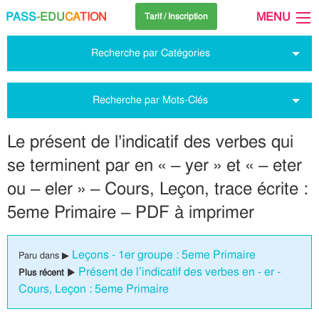
PASS
-EDU
CA
TION
MENU
Tarif / Inscription
Recherche par Catégories
Recherche par Mots-Clés
Le présent de l’indicatif des verbes qui
se terminent par en « – yer » et « – eter
ou – eler » – Cours, Leçon, trace écrite :
5eme Primaire – PDF à imprimer
Leçons - 1er groupe : 5eme Primaire
Paru dans ▶
Présent de l’indicatif des verbes en - er -
Plus récent ▶
Cours, Leçon : 5eme Primaire