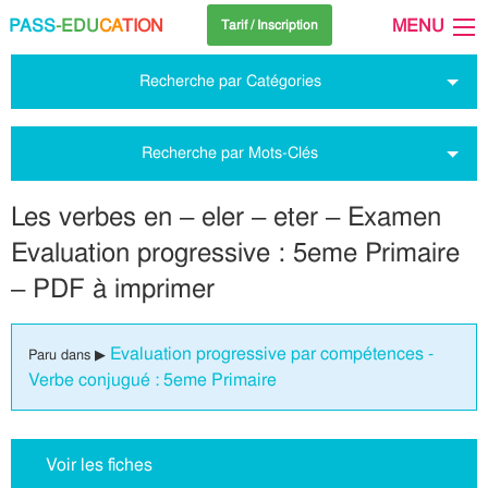
PASS
-EDU
CA
TION
MENU
Tarif / Inscription
Recherche par Catégories
Recherche par Mots-Clés
Les verbes en – eler – eter – Examen
Evaluation progressive : 5eme Primaire
– PDF à imprimer
Evaluation progressive par compétences -
Paru dans ▶
Verbe conjugué : 5eme Primaire
Voir les fiches