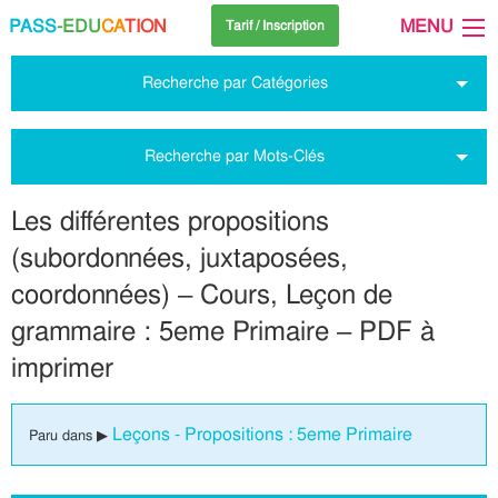
PASS
-EDU
CA
TION
MENU
Tarif / Inscription
Recherche par Catégories
Recherche par Mots-Clés
Les différentes propositions
(subordonnées, juxtaposées,
coordonnées) – Cours, Leçon de
grammaire : 5eme Primaire – PDF à
imprimer
Leçons - Propositions : 5eme Primaire
Paru dans ▶