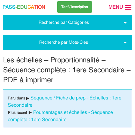
PASS
-EDU
CA
TION
MENU
Tarif / Inscription
Recherche par Catégories
Recherche par Mots-Clés
Les échelles – Proportionnalité –
Séquence complète : 1ere Secondaire –
PDF à imprimer
Séquence / Fiche de prep - Échelles : 1ere
Paru dans ▶
Secondaire
Pourcentages et échelles - Séquence
Plus récent ▶
complète : 1ere Secondaire