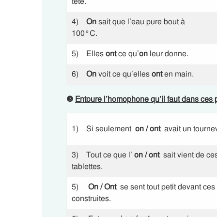
tête.
4)
On
sait que l’eau pure bout à
100°C.
5) Elles
ont
ce qu’
on
leur donne.
6)
On
voit ce qu’elles
ont
en main.
❸
Entoure l’homophone qu’il faut dans ces 
1) Si seulement
on / ont
avait un tourn
3) Tout ce que l’
on / ont
sait vient de ce
tablettes.
5)
On / Ont
se sent tout petit devant ce
construites.