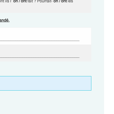
t ils l’
on / ont
fait ? Pourrait-
on / ont
les
andé.
___________________________________
___________________________________