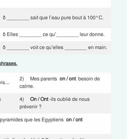
ð ________ sait que l’eau pure bout à 100°C.
ð Elles ________ ce qu’________ leur donne.
ð ________ voit ce qu’elles ________ en main.
phrases.
2) Mes parents
on / ont
besoin de
evis…
calme.
s
4)
On / Ont
-ils oublié de nous
prévenir ?
s pyramides que les Egyptiens
on / ont