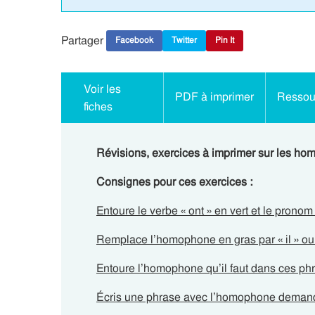
Partager
Facebook
Twitter
Pin It
Voir les
PDF à imprimer
Ressour
fiches
Révisions, exercices à imprimer sur les h
Consignes pour ces exercices :
Entoure le verbe « ont » en vert et le prono
Remplace l’homophone en gras par « il » ou 
Entoure l’homophone qu’il faut dans ces ph
Écris une phrase avec l’homophone deman