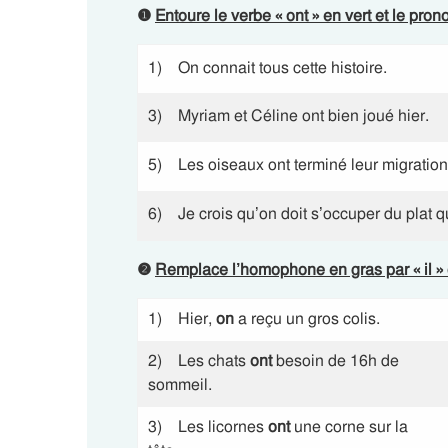
❶
Entoure le verbe « ont » en vert et le pro
1) On connait tous cette histoire.
3) Myriam et Céline ont bien joué hier.
5) Les oiseaux ont terminé leur migration
6) Je crois qu’on doit s’occuper du plat qu
❷
Remplace l’homophone en gras par « il » o
1) Hier,
on
a reçu un gros colis.
2) Les chats
ont
besoin de 16h de
sommeil.
3) Les licornes
ont
une corne sur la