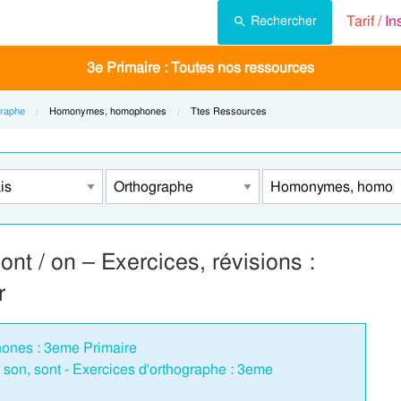
Tarif /
In
Rechercher
3e Primaire : Toutes nos ressources
raphe
Current:
Homonymes, homophones
Current:
Ttes Ressources
t / on – Exercices, révisions :
r
ones : 3eme Primaire
on, sont - Exercices d'orthographe : 3eme