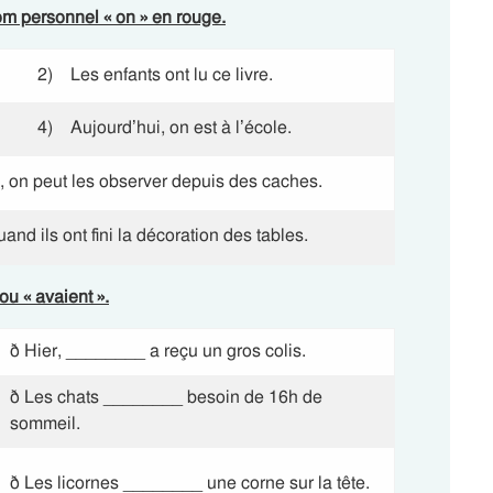
nom personnel « on » en rouge.
2) Les enfants ont lu ce livre.
4) Aujourd’hui, on est à l’école.
, on peut les observer depuis des caches.
and ils ont fini la décoration des tables.
u « avaient ».
ð Hier, ________ a reçu un gros colis.
ð Les chats ________ besoin de 16h de
sommeil.
ð Les licornes ________ une corne sur la tête.