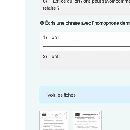
6) Est-ce qu’
on / ont
peut savoir commen
refaire ?
❹
Écris une phrase avec l’homophone dem
1) on :
_________________________________
2) ont :
_________________________________
Voir les fiches