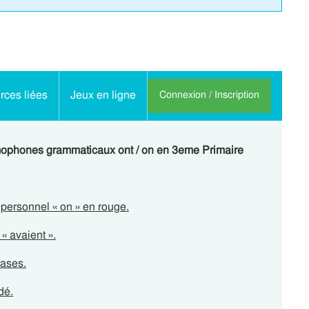
ces liées
Jeux en ligne
Connexion / Inscription
omophones grammaticaux ont / on en 3eme Primaire
m personnel « on » en rouge.
« avaient ».
rases.
dé.