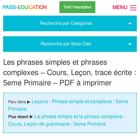
PASS
-EDU
CA
TION
MENU
Tarif / Inscription
Recherche par Catégories
Recherche par Mots-Clés
Les phrases simples et phrases
complexes – Cours, Leçon, trace écrite :
5eme Primaire – PDF à imprimer
Leçons - Phrase simple et complexe : 5eme
Paru dans ▶
Primaire
La phrase simple et la phrase complexe -
Plus récent ▶
Cours, Leçon de grammaire : 5eme Primaire