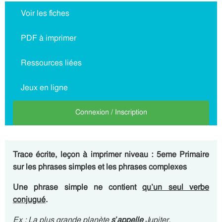
Voir les fiches
PDF à imprimer
Ressources liées
Jeux en ligne
Connexion / Inscription
Trace écrite, leçon à imprimer niveau : 5eme Primaire
sur les phrases simples et les phrases complexes
Une phrase simple ne contient
qu’un seul verbe
conjugué
.
Ex : La plus grande planète
s’appelle
Jupiter.