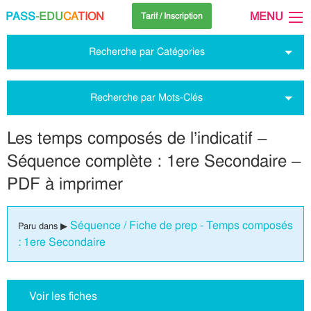
PASS
-EDU
CA
TION
MENU
Tarif / Inscription
Recherche par Catégories
Recherche par Mots-Clés
Les temps composés de l’indicatif –
Séquence complète : 1ere Secondaire –
PDF à imprimer
Séquence / Fiche de prep - Temps composés
Paru dans ▶
: 1ere Secondaire
Voir les fiches