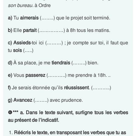
son bureau.
à Ordre
a)
Tu
aimerais
(……..) que le projet soit terminé.
b)
Elle
partait
(……………) à 8h tous les matins.
c)
Assieds
-toi ici (………) ; je compte sur toi, il faut que
tu
sois
(…..)
d)
À sa place, je me
tiendrais
(……..) bien.
e)
Vous
passerez
(………..) me prendre à 18h. ..
f)
Je serais étonnée qu’ils
réussissent
. (………..)
g)
Avancez
(……..) avec prudence.
❻
***
a. Dans le texte suivant, surligne tous les verbes
au présent de l’indicatif.
Réécris le texte, en transposant les verbes que tu as