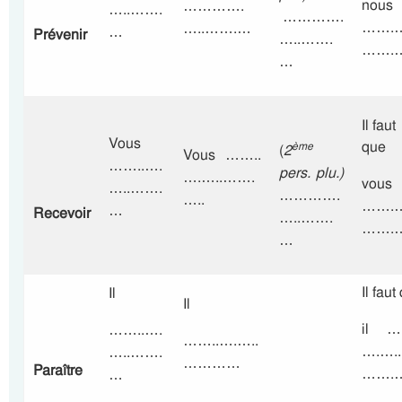
nous
………….
…..…….
………….
…….…
…..…….…
…
Prévenir
…..…….
…….
…
Il faut
Vous
que
ème
(
2
Vous ……..
……..….
pers. plu.)
….…..…….
vous
…..…….
………….
…..
…….…
…
Recevoir
…..…….
…….
…
Il faut
Il
Il
il …
……..….
……..….…..
….…..
…..…….
…………
Paraître
…….
…