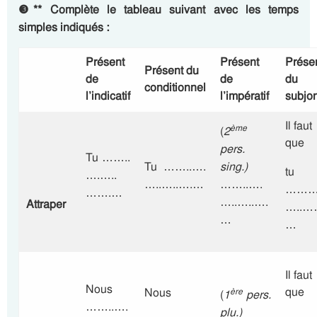
❸
**
Complète le tableau suivant avec les temps
simples indiqués :
Présent
Présent
Prése
Présent du
de
de
du
conditionnel
l’indicatif
l’impératif
subjon
Il faut
ème
(
2
que
pers.
Tu ……..
Tu ……..….
sing.)
tu
….…..
…..…..….…
……..….
……….
…….…
…..…..….
Attraper
…..…
…
…
Il faut
Nous
que
Nous
ère
(
1
pers.
……..….
plu.)