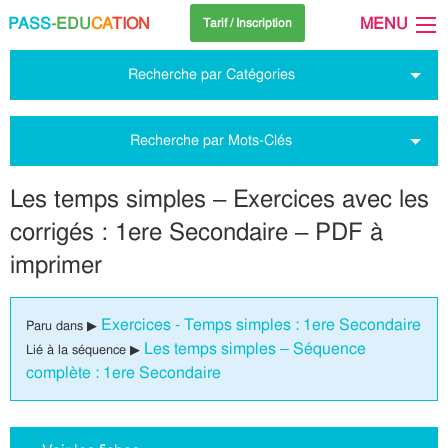
PASS
-EDU
CA
TION
MENU
Tarif / Inscription
Recherche par Catégories
Recherche par Mots-Clés
Les temps simples – Exercices avec les
corrigés : 1ere Secondaire – PDF à
imprimer
Exercices - Temps simples : 1ere Secondaire
Paru dans ▶
Les temps simples – Séquence
Lié à la séquence ▶
complète : 1ere Secondaire