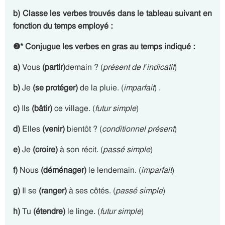
b) Classe les verbes trouvés dans le tableau suivant en
fonction du temps employé :
❷
*
Conjugue les verbes en gras au temps indiqué :
a)
Vous
(partir)
demain ? (
présent de l’indicatif
)
b)
Je
(se protéger)
de la pluie. (
imparfait
) .
c)
Ils
(bâtir)
ce village. (
futur simple
)
d)
Elles
(venir)
bientôt ? (
conditionnel présent
)
e)
Je
(croire)
à son récit. (
passé simple
)
f)
Nous
(déménager)
le lendemain. (
imparfait
)
g)
Il se
(ranger)
à ses côtés. (
passé simple
)
h)
Tu
(étendre)
le linge. (
futur simple
)