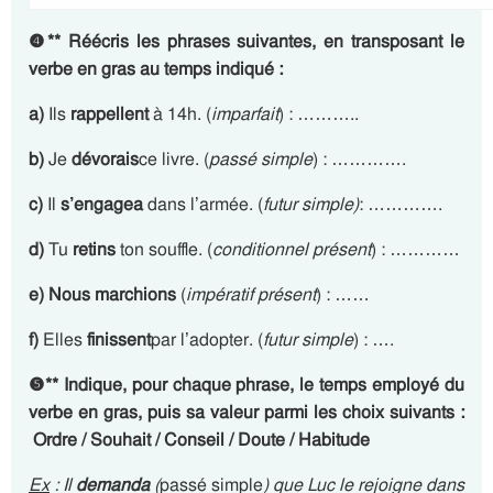
❹
**
Réécris les phrases suivantes, en transposant le
verbe en gras au temps indiqué :
a)
Ils
rappellent
à 14h. (
imparfait
) : ………..
b)
Je
dévorais
ce livre. (
passé simple
) : ………….
c)
Il
s’engagea
dans l’armée. (
futur simple)
: ………….
d)
Tu
retins
ton souffle. (
conditionnel présent
) : …………
e)
Nous marchions
(
impératif présent
) : ……
f)
Elles
finissent
par l’adopter. (
futur simple
) : ….
❺
**
Indique, pour chaque phrase, le temps employé du
verbe en gras, puis sa valeur parmi les choix suivants :
Ordre / Souhait / Conseil / Doute / Habitude
Ex
: Il
demanda
(
passé simple
) que Luc le rejoigne dans