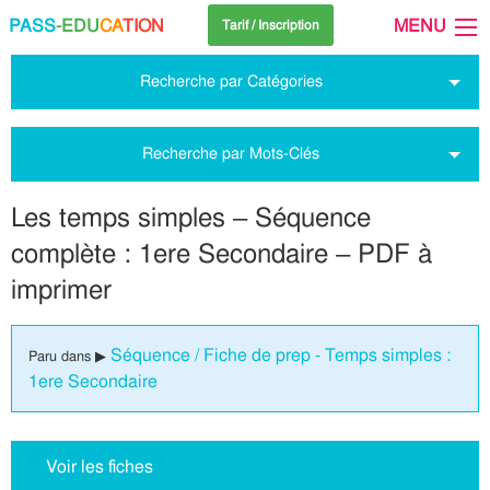
PASS
-EDU
CA
TION
MENU
Tarif / Inscription
Recherche par Catégories
Recherche par Mots-Clés
Les temps simples – Séquence
complète : 1ere Secondaire – PDF à
imprimer
Séquence / Fiche de prep - Temps simples :
Paru dans ▶
1ere Secondaire
Voir les fiches