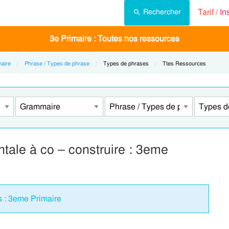
Tarif /
In
Rechercher
3e Primaire : Toutes nos ressources
aire
Phrase / Types de phrase
Current:
Types de phrases
Current:
Ttes Ressources
tale à co – construire : 3eme
s : 3eme Primaire