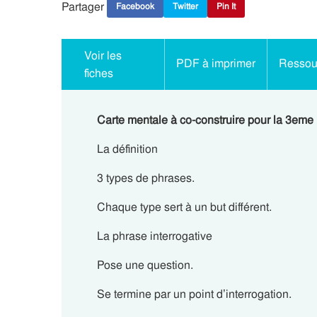
Partager
Facebook
Twitter
Pin It
Voir les
PDF à imprimer
Ressour
fiches
Carte mentale à co-construire pour la 3eme 
La définition
3 types de phrases.
Chaque
type
sert à un
but
différent.
La phrase interrogative
Pose une question.
Se termine par un point d’interrogation.