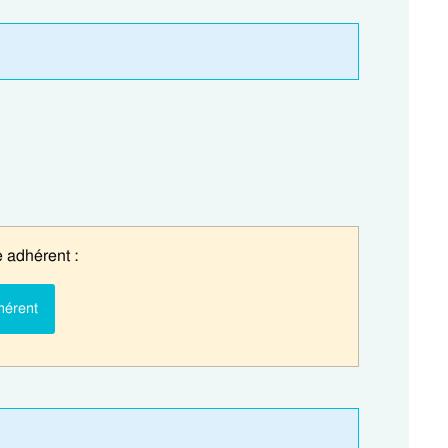
 adhérent :
hérent