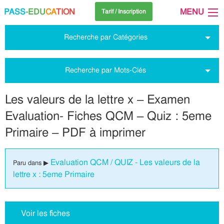
PASS
-EDU
CA
TION
MENU
Tarif / Inscription
Recherche par Catégories
Recherche par Mots-Clés
Les valeurs de la lettre x – Examen
Evaluation- Fiches QCM – Quiz : 5eme
Primaire – PDF à imprimer
Evaluation QCM / QUIZ - Les valeurs de la
Paru dans ▶
lettre x : 5eme Primaire
Voir les fiches