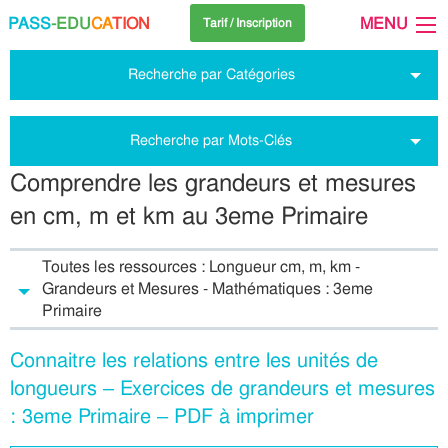
PASS
-EDU
CA
TION
MENU
Tarif / Inscription
Recherche par Catégories
Recherche par Mots-Clés
Comprendre les grandeurs et mesures
en cm, m et km au 3eme Primaire
Toutes les ressources : Longueur cm, m, km -
Grandeurs et Mesures - Mathématiques : 3eme
Primaire
Connaitre les relations entre les unités de
longueurs – Exercices de grandeurs et mesures
: 3eme Primaire – PDF à imprimer