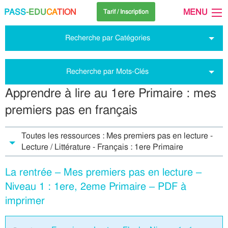
PASS
-EDU
CA
TION
MENU
Tarif / Inscription
Recherche par Catégories
Recherche par Mots-Clés
Apprendre à lire au 1ere Primaire : mes
premiers pas en français
Toutes les ressources : Mes premiers pas en lecture -
Lecture / Littérature - Français : 1ere Primaire
La rentrée – Mes premiers pas en lecture –
Niveau 1 : 1ere, 2eme Primaire – PDF à
imprimer