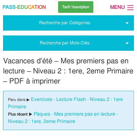
PASS
-EDU
CA
TION
MENU
Tarif / Inscription
Recherche par Catégories
Recherche par Mots-Clés
Vacances d’été – Mes premiers pas en
lecture – Niveau 2 : 1ere, 2eme Primaire
– PDF à imprimer
Exercices - Lecture Flash - Niveau 2 : 1ere
Paru dans ▶
Primaire
Pâques - Mes premiers pas en lecture -
Plus récent ▶
Niveau 2 : 1ere, 2eme Primaire