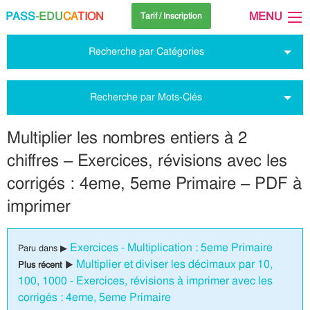
PASS
-EDU
CA
TION
MENU
Tarif / Inscription
Recherche par Catégories
Recherche par Mots-Clés
Multiplier les nombres entiers à 2
chiffres – Exercices, révisions avec les
corrigés : 4eme, 5eme Primaire – PDF à
imprimer
Exercices - Multiplication : 5eme Primaire
Paru dans ▶
Multiplier et diviser les décimaux par 10,
Plus récent ▶
100, 1000 - Exercices, révisions à imprimer avec les
corrigés : 4eme, 5eme Primaire