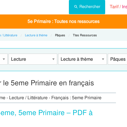
Tarif /
In
Rechercher
5e Primaire : Toutes nos ressources
 / Littérature
Lecture à thème
Current:
Pâques
Current:
Ttes Ressources
 le 5eme Primaire en français
e - Lecture / Littérature - Français : 5eme Primaire
 4eme, 5eme Primaire – PDF à