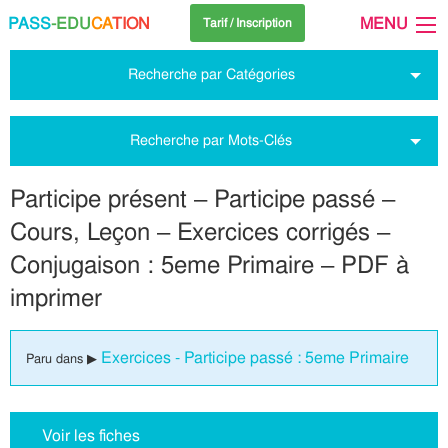
PASS
-EDU
CA
TION
MENU
Tarif / Inscription
Recherche par Catégories
Recherche par Mots-Clés
Participe présent – Participe passé –
Cours, Leçon – Exercices corrigés –
Conjugaison : 5eme Primaire – PDF à
imprimer
Exercices - Participe passé : 5eme Primaire
Paru dans ▶
Voir les fiches