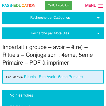
PASS
-EDU
CA
TION
MENU
Tarif / Inscription
Recherche par Catégories
Recherche par Mots-Clés
Imparfait ( groupe – avoir – être) –
Rituels – Conjugaison : 4eme, 5eme
Primaire – PDF à imprimer
Rituels - Être Avoir : 5eme Primaire
Paru dans ▶
Voir les fiches