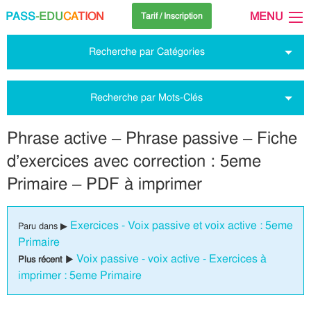
PASS
-EDU
CA
TION
MENU
Tarif / Inscription
Recherche par Catégories
Recherche par Mots-Clés
Phrase active – Phrase passive – Fiche
d’exercices avec correction : 5eme
Primaire – PDF à imprimer
Exercices - Voix passive et voix active : 5eme
Paru dans ▶
Primaire
Voix passive - voix active - Exercices à
Plus récent ▶
imprimer : 5eme Primaire