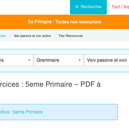
Tarif /
In
Rechercher
5e Primaire : Toutes nos ressources
aire
Current:
Voix passive et voix active
Current:
Ttes Ressources
ercices : 5eme Primaire – PDF à
active : 5eme Primaire