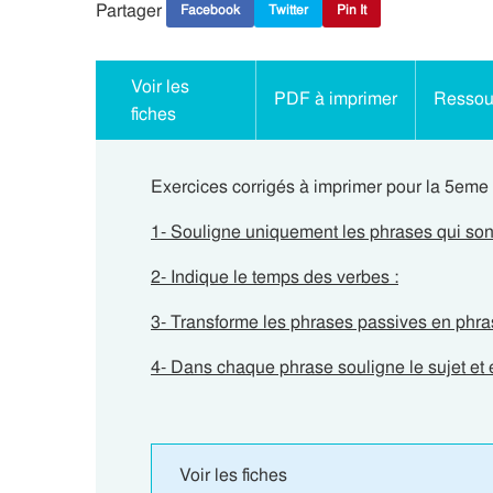
Partager
Facebook
Twitter
Pin It
Voir les
PDF à imprimer
Ressour
fiches
Exercices corrigés à imprimer pour la 5eme 
1- Souligne uniquement les phrases qui sont
2- Indique le temps des verbes :
3- Transforme les phrases passives en phra
4- Dans chaque phrase souligne le sujet et 
Voir les fiches