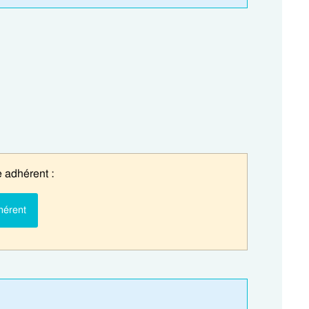
 adhérent :
hérent